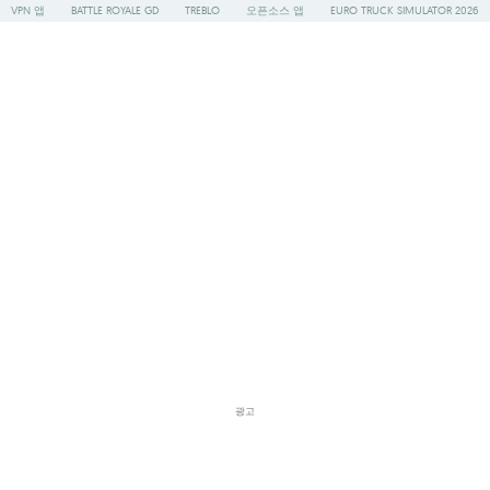
VPN 앱
BATTLE ROYALE GD
TREBLO
오픈소스 앱
EURO TRUCK SIMULATOR 2026
광고