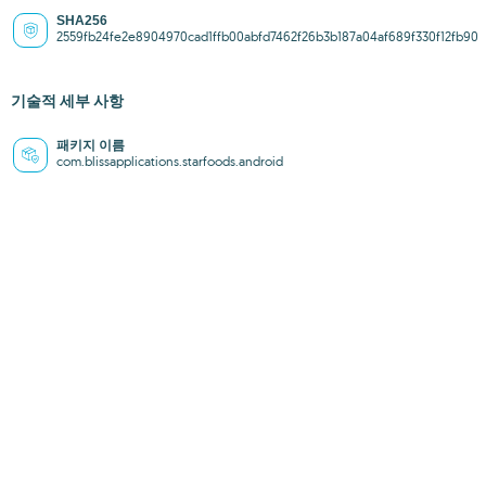
SHA256
2559fb24fe2e8904970cad1ffb00abfd7462f26b3b187a04af689f330f12fb90
기술적 세부 사항
패키지 이름
com.blissapplications.starfoods.android