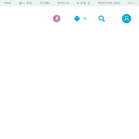
WINK
출시 예정
ZOOBA
EMOCHI
AI 로컬 앱
FRONTLINE 2042
GOOGLE